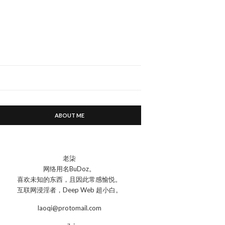
ABOUT ME
老柒
网络用名BuDoz。
喜欢未知的东西，且因此常感愉悦。
互联网浸淫者，Deep Web 超小白。
laoqi@protomail.com