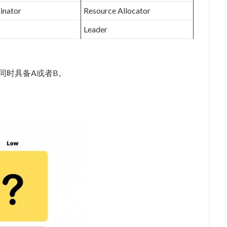
inator
Resource Allocator
Leader
同时具备A或者B。