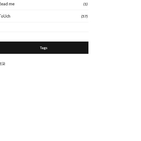
Read me
(1)
ToUch
(57)
Tags
老柒