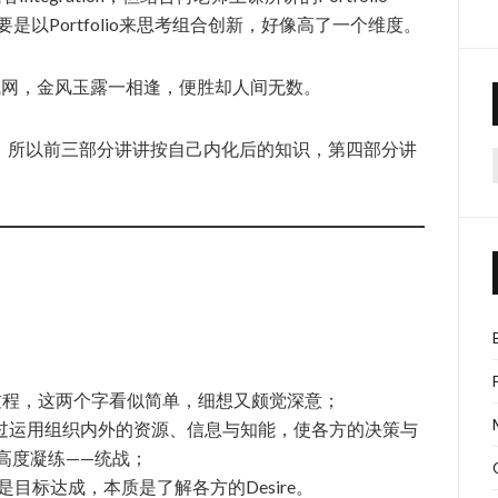
，要是以Portfolio来思考组合创新，好像高了一个维度。
t成网，金风玉露一相逢，便胜却人间无数。
，所以前三部分讲讲按自己内化后的知识，第四部分讲
f
一个过程，这两个字看似简单，细想又颇觉深意；
指的是通过运用组织内外的资源、信息与知能，使各方的决策与
高度凝练——统战；
。表面是目标达成，本质是了解各方的Desire。