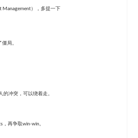
t Management），多提一下
了僵局。
人的冲突，可以绕着走。
hts，再争取win-win。