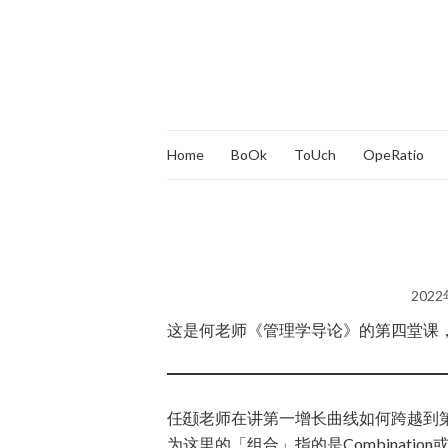
Home
BoOk
ToUch
OpeRatio
202
这是何老师《管理学导论》的第四堂课
任颋老师在讲第一增长曲线如何跨越到
为这里的「组合」指的是Combination或者