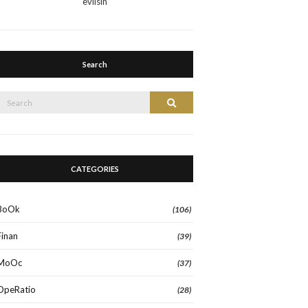
evilsin
Search
Search
Search
or:
CATEGORIES
BoOk
(106)
Finan
(39)
MoOc
(37)
OpeRatio
(28)