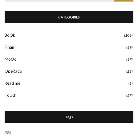
for:
CATEGORIES
BoOk
(106)
Finan
(39)
MoOc
(37)
OpeRatio
(28)
Read me
(1)
ToUch
(57)
Tags
老柒