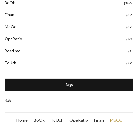
BoOk
(106)
Finan
(39)
MoOc
(37)
OpeRatio
(28)
Read me
(1)
ToUch
(57)
Tags
老柒
Home
BoOk
ToUch
OpeRatio
Finan
MoOc