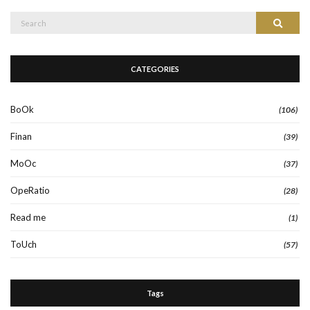
Search
Search
for:
CATEGORIES
BoOk
(106)
Finan
(39)
MoOc
(37)
OpeRatio
(28)
Read me
(1)
ToUch
(57)
Tags