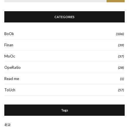
for:
CATEGORIES
BoOk
(106)
Finan
(39)
MoOc
(37)
OpeRatio
(28)
Read me
(1)
ToUch
(57)
Tags
老柒