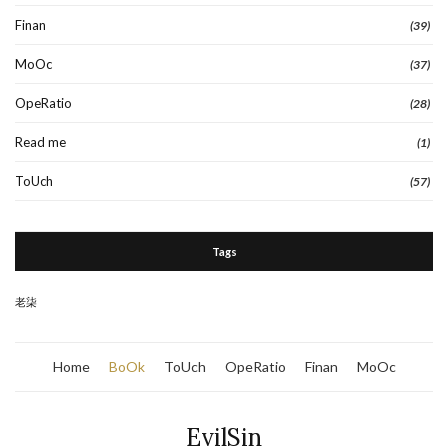
Finan
(39)
MoOc
(37)
OpeRatio
(28)
Read me
(1)
ToUch
(57)
Tags
老柒
Home
BoOk
ToUch
OpeRatio
Finan
MoOc
EvilSin