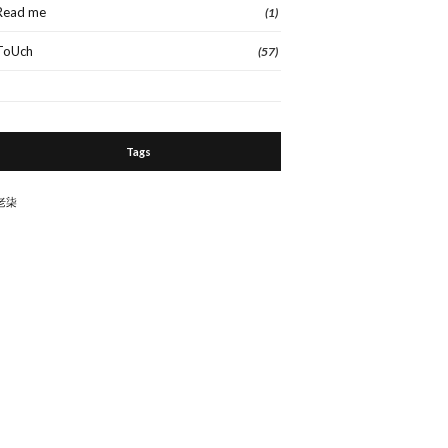
Read me
(1)
ToUch
(57)
Tags
老柒