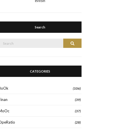
evilsin
Search
Search
Search
or:
CATEGORIES
BoOk
(106)
Finan
(39)
MoOc
(37)
OpeRatio
(28)