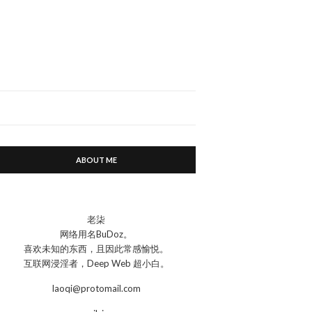
ABOUT ME
老柒
网络用名BuDoz。
喜欢未知的东西，且因此常感愉悦。
互联网浸淫者，Deep Web 超小白。
laoqi@protomail.com