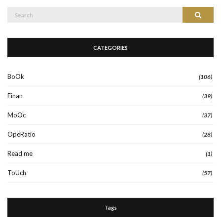
Search
Search
for:
CATEGORIES
BoOk
(106)
Finan
(39)
MoOc
(37)
OpeRatio
(28)
Read me
(1)
ToUch
(57)
Tags