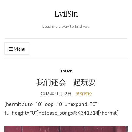
EvilSin
Lead me a way to find you
Menu
ToUch
我们还会一起玩耍
2013年11月13日
没有评论
[hermit auto="0" loop="0" unexpand="0"
fullheight="0"]netease_songs#:4341314[/hermit]